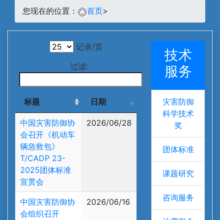
您现在的位置：
首页
>
记录/页
技术
过滤:
服务
标题
日期
灾害防御
科学技术
中国灾害防御协
2026/06/28
奖
会召开《机动车
辆急救包》
团体标准
T/CADP 23-
2025团体标准
课题研究
宣贯会
咨询服务
中国灾害防御协
2026/06/16
会组织召开