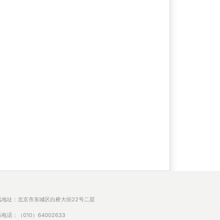
讯地址：北京市东城区白桥大街22号二层
电话：（010）64002633